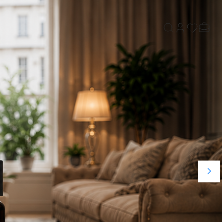
Hesabım
Favorilerim
Sepeti
Ara