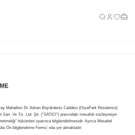
Hesabım
Favorilerim
Sepeti
Ara
RME
 Saray Mahallesi Dr. Adnan Büyükdeniz Caddesi (OryaPark Residence)
 San. Ve Tic. Ltd. Şti. ("SATICI") arasındaki mesafeli sözleşmeye
etmeliği” hükümleri uyarınca bilgilendirilmesidir. Ayrıca Mesafeli
işbu Ön bilgilendirme Formu’ nda yer almaktadır.