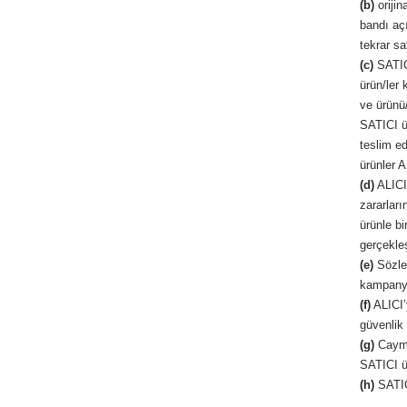
(b)
orijin
bandı açı
tekrar sa
(c)
SATICI
ürün/ler 
ve ürünü/
SATICI ür
teslim ed
ürünler A
(d)
ALICI’
zararlar
ürünle b
gerçekleş
(e)
Sözleş
kampanya 
(f)
ALICI’
güvenlik 
(g)
Cayma 
SATICI ür
(h)
SATICI