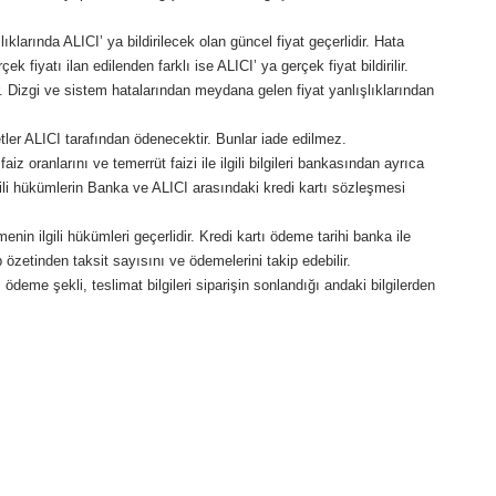
ıklarında ALICI’ ya bildirilecek olan güncel fiyat geçerlidir. Hata
 fiyatı ilan edilenden farklı ise ALICI’ ya gerçek fiyat bildirilir.
lir. Dizgi ve sistem hatalarından meydana gelen fiyat yanlışlıklarından
etler ALICI tarafından ödenecektir. Bunlar iade edilmez.
aiz oranlarını ve temerrüt faizi ile ilgili bilgileri bankasından ayrıca
lgili hükümlerin Banka ve ALICI arasındaki kredi kartı sözleşmesi
in ilgili hükümleri geçerlidir. Kredi kartı ödeme tarihi banka ile
özetinden taksit sayısını ve ödemelerini takip edebilir.
 ödeme şekli, teslimat bilgileri siparişin sonlandığı andaki bilgilerden