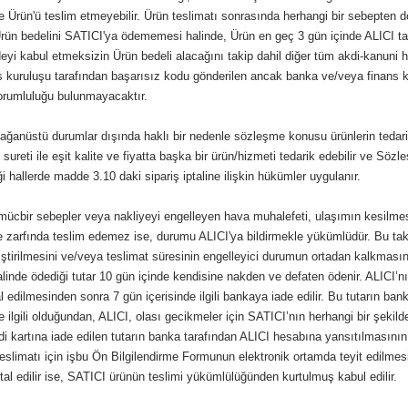
 ve Ürün'ü teslim etmeyebilir. Ürün teslimatı sonrasında herhangi bir sebepten d
ün bedelini SATICI'ya ödememesi halinde, Ürün en geç 3 gün içinde ALICI tara
eyi kabul etmeksizin Ürün bedeli alacağını takip dahil diğer tüm akdi-kanuni h
s kuruluşu tarafından başarısız kodu gönderilen ancak banka ve/veya finans k
sorumluluğu bulunmayacaktır.
ğanüstü durumlar dışında haklı bir nedenle sözleşme konusu ürünlerin tedarik
sureti ile eşit kalite ve fiyatta başka bir ürün/hizmeti tedarik edebilir ve Sö
 hallerde madde 3.10 daki sipariş iptaline ilişkin hükümler uygulanır.
ücbir sebepler veya nakliyeyi engelleyen hava muhalefeti, ulaşımın kesilmes
e zarfında teslim edemez ise, durumu ALICI'ya bildirmekle yükümlüdür. Bu tak
iştirilmesini ve/veya teslimat süresinin engelleyici durumun ortadan kalkmasına 
alinde ödediği tutar 10 gün içinde kendisine nakden ve defaten ödenir. ALICI’nın
al edilmesinden sonra 7 gün içerisinde ilgili bankaya iade edilir. Bu tutarı
ile ilgili olduğundan, ALICI, olası gecikmeler için SATICI’nın herhangi bir 
di kartına iade edilen tutarın banka tarafından ALICI hesabına yansıtılmasının
slimatı için işbu Ön Bilgilendirme Formunun elektronik ortamda teyit edilmes
ptal edilir ise, SATICI ürünün teslimi yükümlülüğünden kurtulmuş kabul edilir.