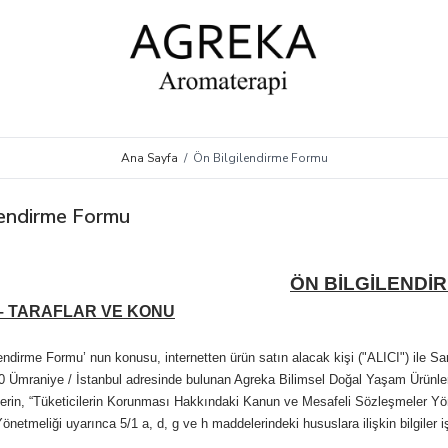
Ana Sayfa
/
Ön Bilgilendirme Formu
lendirme Formu
ÖN BİLGİLENDİ
– TARAFLAR VE KONU
lendirme Formu’ nun konusu, internetten ürün satın alacak kişi ("ALICI") ile
0 Ümraniye / İstanbul adresinde bulunan Agreka Bilimsel Doğal Yaşam Ürünleri
cilerin, “Tüketicilerin Korunması Hakkındaki Kanun ve Mesafeli Sözleşmeler Yön
netmeliği uyarınca 5/1 a, d, g ve h maddelerindeki hususlara ilişkin bilgiler 