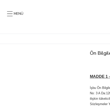
MENÜ
Ön Bilgi
MADDE 1 
İşbu Ön Bilgi
No: 3 A Da:12
ilişkin tüketi
Sözleşmeler Yö