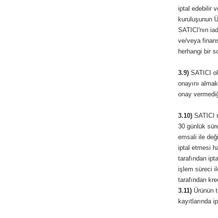
iptal edebilir
kuruluşunun Ür
SATICI'nın iad
ve/veya finan
herhangi bir 
3.9)
SATICI ola
onayını almak 
onay vermediği
3.10)
SATICI m
30 günlük sür
emsali ile değ
iptal etmesi h
tarafından ipt
işlem süreci 
tarafından kre
3.11)
Ürünün te
kayıtlarında i