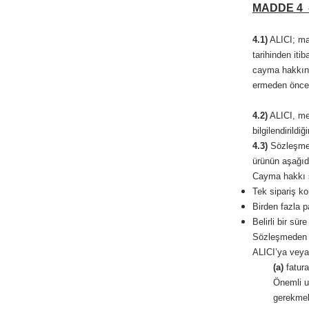
MADDE 4 
4.1)
ALICI; mal
tarihinden iti
cayma hakkını
ermeden önce,
4.2)
ALICI, mes
bilgilendirild
4.3)
Sözleşmede
ürünün aşağıd
Cayma hakkı s
Tek sipariş ko
Birden fazla p
Belirli bir sü
Sözleşmeden c
ALICI’ya veya 
(a)
fatura
Önemli uy
gerekmek