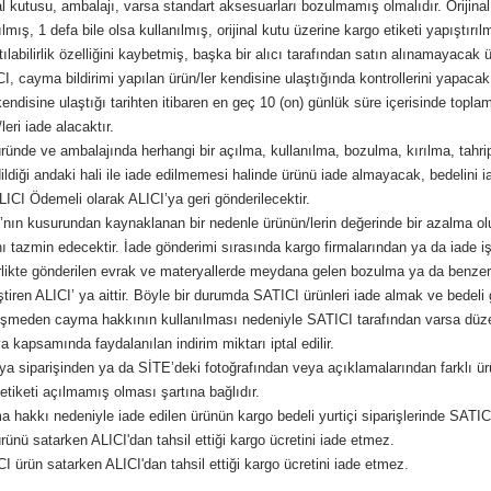
al kutusu, ambalajı, varsa standart aksesuarları bozulmamış olmalıdır. Orijin
lmış, 1 defa bile olsa kullanılmış, orijinal kutu üzerine kargo etiketi yapıştırı
tılabilirlik özelliğini kaybetmiş, başka bir alıcı tarafından satın alınamayacak
, cayma bildirimi yapılan ürün/ler kendisine ulaştığında kontrollerini yapaca
kendisine ulaştığı tarihten itibaren en geç 10 (on) günlük süre içerisinde topl
leri iade alacaktır.
ünde ve ambalajında herhangi bir açılma, kullanılma, bozulma, kırılma, tahrip,
ildiği andaki hali ile iade edilmemesi halinde ürünü iade almayacak, bedelini i
LICI Ödemeli olarak ALICI’ya geri gönderilecektir.
nın kusurundan kaynaklanan bir nedenle ürünün/lerin değerinde bir azalma ol
ını tazmin edecektir. İade gönderimi sırasında kargo firmalarından ya da iade 
irlikte gönderilen evrak ve materyallerde meydana gelen bozulma ya da benzeri
tiren ALICI’ ya aittir. Böyle bir durumda SATICI ürünleri iade almak ve bedeli
meden cayma hakkının kullanılması nedeniyle SATICI tarafından varsa düzen
kapsamında faydalanılan indirim miktarı iptal edilir.
ya siparişinden ya da SİTE’deki fotoğrafından veya açıklamalarından farklı ür
etiketi açılmamış olması şartına bağlıdır.
hakkı nedeniyle iade edilen ürünün kargo bedeli yurtiçi siparişlerinde SATICI 
ünü satarken ALICI'dan tahsil ettiği kargo ücretini iade etmez.
 ürün satarken ALICI'dan tahsil ettiği kargo ücretini iade etmez.