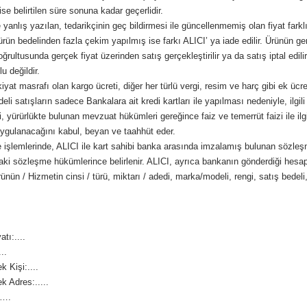
 ise belirtilen süre sonuna kadar geçerlidir.
 yanlış yazılan, tedarikçinin geç bildirmesi ile güncellenmemiş olan fiyat farklıl
rün bedelinden fazla çekim yapılmış ise farkı ALICI’ ya iade edilir. Ürünün gerçek
oğrultusunda gerçek fiyat üzerinden satış gerçekleştirilir ya da satış iptal edi
 değildir.
yat masrafı olan kargo ücreti, diğer her türlü vergi, resim ve harç gibi ek ücr
li satışların sadece Bankalara ait kredi kartları ile yapılması nedeniyle, ilgili f
i, yürürlükte bulunan mevzuat hükümleri gereğince faiz ve temerrüt faizi ile i
gulanacağını kabul, beyan ve taahhüt eder.
 işlemlerinde, ALICI ile kart sahibi banka arasında imzalamış bulunan sözleşmen
ki sözleşme hükümlerince belirlenir. ALICI, ayrıca bankanın gönderdiği hesap 
ünün / Hizmetin cinsi / türü, miktarı / adedi, marka/modeli, rengi, satış bedeli,
tı:....
..
k Kişi:....
k Adres:.....
:….