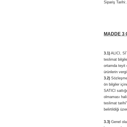
Sipariş Tarihi
MADDE 3
3.1)
ALICI, SİT
teslimat bilgi
ortamda teyit 
ürünlerin vergi
3.2)
Sözleşme k
ön bilgiler iç
SATICI sattığı
olmaması halin
teslimat tarih
belirtildiği üz
3.3)
Genel olar