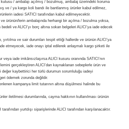
al kutusu / ambalajı açılmış / bozulmuş, ambalaj üzerindeki koruma
lmış ve / ya kargo koli bandı ile bantlanmış ürünler kabul edilmez,
 ürünlerin iadesi SATICI tarafından kabul edilmeyecektir.
k ve ürünün/lerin ambalajında herhangi bir açılma / bozulma yoksa,
am bedeli ve ALICI’yı borç altına sokan belgeleri ALICI’ya iade edecek
 yırtılma ve sair durumları tespit ettiği hallerde ve ürünün ALICI’ya
ade etmeyecek, iade onayı iptal edilerek anlaşmalı kargo şirketi ile
ur veya iade imkânsızlaşırsa ALICI kusuru oranında SATICI’nın
işlemini gerçekleştiren ALICI’dan kaynaklanan sebeplerle ürün ve
 değer kaybettirici her türlü durumun sorumluluğu iadeyi
 geri ödemek zorunda değildir.
lenen kampanya limit tutarının altına düşülmesi halinde bu
ünler iletilmesi durumlarında, cayma hakkının kullanılması ürünün
tarafından yurtdışı siparişlerinde ALICI tarafından karşılanacaktır.