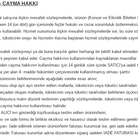
- CAYMA HAKKI
 satışına ilişkin mesafeli sözleşmelerde, ürünün (Konser ve Etkinlik Biletleri 
baren 14 (on dört) gün içerisinde hiçbir hukuki ve cezai sorumluluk üstlenme
 kullanabilir. Hizmet sunumuna ilişkin mesafeli sözleşmelerde ise, bu süre s
 tüketicinin onayı ile hizmetin ifasına başlanan hizmet sözleşmelerinde caym
afeli sözleşmeyi ya da buna karşılık gelen herhangi bir teklifi kabul etmede
iğini peşinen kabul eder. Cayma hakkının kullanımından kaynaklanan masraflar S
n cayma hakkının kullanılması için 14 günlük süre içinde SATICI'ya iadeli ta
a yer alan 4. madde hükümleri çerçevesinde kullanılmamış olması şarttır.
üresinin belirlenmesinde aşağıdaki süreler esas alınır;
nusu olup ayrı ayrı teslim edilen mallarda, tüketicinin veya tüketici tarafından
arçadan oluşan mallarda, tüketicinin veya tüketici tarafından belirlenen üçüncü
re boyunca malın düzenli tesliminin yapıldığı sözleşmelerde, tüketicinin veya tük
ayma hakkının kullanılması halinde:
ALICI’nın gösterdiği kişi/kuruluşa teslim edilen ürünün/lerin;
sı ve iade formu ile birlikte eksiksiz ve hasarsız olarak teslim edilmesi gerek
arı: İade edilmek istenen ürünün/lerin faturası kurumsal ise, geri iade ederke
tedir. Faturası kurumlar adına düzenlenen sipariş iadeleri İADE FATURASI k