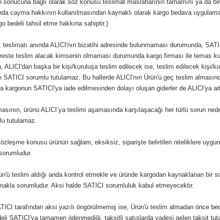
 sonucuna bağlı olarak söz konusu teslimat masraflarının tamamını ya da bir 
da cayma hakkının kullanılmasından kaynaklı olarak kargo bedava uygulaması i
o bedeli tahsil etme hakkına sahiptir.)
, teslimatı anında ALICI'nın bizatihi adresinde bulunmaması durumunda, SATIC
Adreste teslim alacak kimsenin olmaması durumunda kargo firması ile temas ku
n, ALICI'dan başka bir kişi/kuruluşa teslim edilecek ise, teslim edilecek kiş
SATICI sorumlu tutulamaz. Bu hallerde ALICI'nın Ürün'ü geç teslim almasından
 kargonun SATICI'ya iade edilmesinden dolayı oluşan giderler de ALICI'ya aitt
asının, ürünü ALICI’ya teslimi aşamasında karşılaşacağı her türlü sorun nede
u tutulamaz.
zleşme konusu ürünün sağlam, eksiksiz, siparişte belirtilen niteliklere uygun v
sorumludur.
n'ü teslim aldığı anda kontrol etmekle ve üründe kargodan kaynaklanan bir s
rmakla sorumludur. Aksi halde SATICI sorumluluk kabul etmeyecektir.
ICI tarafından aksi yazılı öngörülmemiş ise, Ürün'ü teslim almadan önce bed
li SATICI'ya tamamen ödenmediği, taksitli satışlarda vadesi gelen taksit tutar