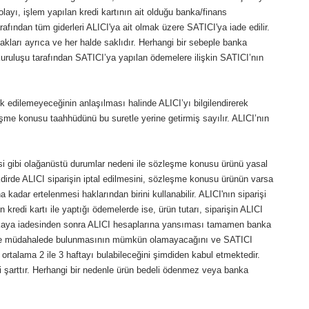
olayı, işlem yapılan kredi kartının ait olduğu banka/finans
fından tüm giderleri ALICI'ya ait olmak üzere SATICI'ya iade edilir.
akları ayrıca ve her halde saklıdır. Herhangi bir sebeple banka
uruluşu tarafından SATICI’ya yapılan ödemelere ilişkin SATICI’nın
 edilemeyeceğinin anlaşılması halinde ALICI’yı bilgilendirerek
zleşme konusu taahhüdünü bu suretle yerine getirmiş sayılır. ALICI’nın
i gibi olağanüstü durumlar nedeni ile sözleşme konusu ürünü yasal
dirde ALICI siparişin iptal edilmesini, sözleşme konusu ürünün varsa
kadar ertelenmesi haklarından birini kullanabilir. ALICI'nın siparişi
 kredi kartı ile yaptığı ödemelerde ise, ürün tutarı, siparişin ALICI
n bankaya iadesinden sonra ALICI hesaplarına yansıması tamamen banka
şekilde müdahalede bulunmasının mümkün olamayacağını ve SATICI
 ortalama 2 ile 3 haftayı bulabileceğini şimdiden kabul etmektedir.
i şarttır. Herhangi bir nedenle ürün bedeli ödenmez veya banka