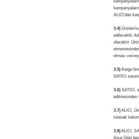
kampanyaların
kampanyaların
ALICI’dan karg
3.4)
Ürünler’in
edilecektir. 
olacaktır. Ürü
etmemesinden 
olması ve/veya
3.5)
Kargo firm
SATICI soruml
3.6)
SATICI, sö
edilmesinden 
3.7)
ALICI, Ürü
tutanak tuttu
3.8)
ALICI, SAT
önce Ürün bede