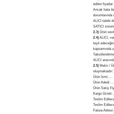
edilen fiyatlar
Ancak hata ile
durumlarında ü
ALICI talebi d
SATICI sorumlu
2.3)
Ürün sevki
2.4)
ALICI, vade
teyit edeceğin
kapsamında uy
Taksitlendirme
ALICI arasında
2.5)
Malın / Ür
oluşmaktadır:
Ürün İsmi:....
Ürün Adedi:…
Ürün Satış Fiya
Kargo Ücreti:..
Teslim Edilece
Teslim Edilece
Fatura Adresi