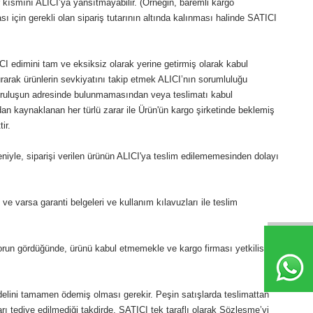
kısmını ALICI’ya yansıtmayabilir. (Örneğin, baremli kargo
çin gerekli olan sipariş tutarının altında kalınması halinde SATICI
I edimini tam ve eksiksiz olarak yerine getirmiş olarak kabul
rarak ürünlerin sevkiyatını takip etmek ALICI’nın sorumluluğu
i/kuruluşun adresinde bulunmamasından veya teslimatı kabul
 kaynaklanan her türlü zarar ile Ürün'ün kargo şirketinde beklemiş
ir.
niyle, siparişi verilen ürünün ALICI'ya teslim edilememesinden dolayı
e varsa garanti belgeleri ve kullanım kılavuzları ile teslim
orun gördüğünde, ürünü kabul etmemekle ve kargo firması yetkilisine
elini tamamen ödemiş olması gerekir. Peşin satışlarda teslimattan
ı tediye edilmediği takdirde, SATICI tek taraflı olarak Sözleşme’yi