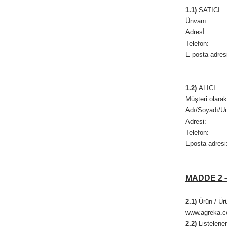
1.1)
SATICI
Ünvanı: Agr
Adresİ: Sar
Telefon:
E-posta ad
1.2)
ALICI
Müşteri olarak
Adı/Soyadı/U
Adresi:
Telefon:
Eposta adresi
MADDE 2 
2.1)
Ürün / Ürün
www.agreka.c
2.2)
Listelenen 