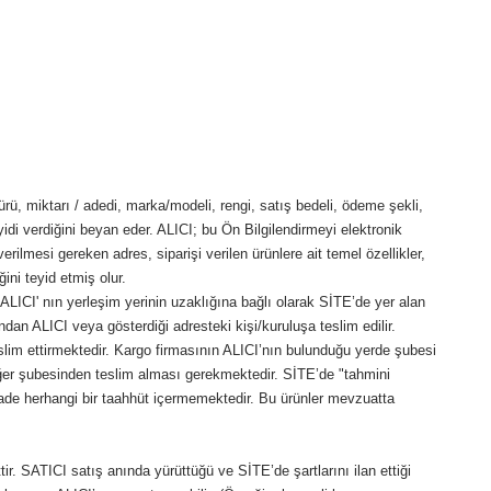
rü, miktarı / adedi, marka/modeli, rengi, satış bedeli, ödeme şekli,
teyidi verdiğini beyan eder. ALICI; bu Ön Bilgilendirmeyi elektronik
ilmesi gereken adres, siparişi verilen ürünlere ait temel özellikler,
ğini teyid etmiş olur.
LICI' nın yerleşim yerinin uzaklığına bağlı olarak SİTE’de yer alan
ndan ALICI veya gösterdiği adresteki kişi/kuruluşa teslim edilir.
eslim ettirmektedir. Kargo firmasının ALICI’nın bulunduğu yerde şubesi
diğer şubesinden teslim alması gerekmektedir. SİTE’de "tahmini
bu ifade herhangi bir taahhüt içermemektedir. Bu ürünler mevzuatta
tir. SATICI satış anında yürüttüğü ve SİTE’de şartlarını ilan ettiği