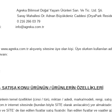
eka Bilimsel Doğal Yaşam Ürünleri San. Ve Tic. Ltd. Şti.
ay Mahallesi Dr. Adnan Büyükdeniz Caddesi (OryaPark Residenc
 0 216 266 03 79
resi: info@agreka.com.tr
 www.agreka.com.tr alışveriş sitesine üye olan kişi. Üye olurken kullanılan adres
nvanı:
:
– SATIŞA KONU ÜRÜNÜN / ÜRÜNLERİN ÖZELLİKLERİ
lerin temel özellikleri (cinsi / türü, miktarı / adedi, marka/modeli, rengi, satış
om.tr
internet sitesinde (bundan böyle SİTE olarak anılacaktır) yer almaktadır.
ve SİTE’ de ilan edilen fiyatlar satış fiyatıdır. İlan edilen fiyatlar ve vaatler 