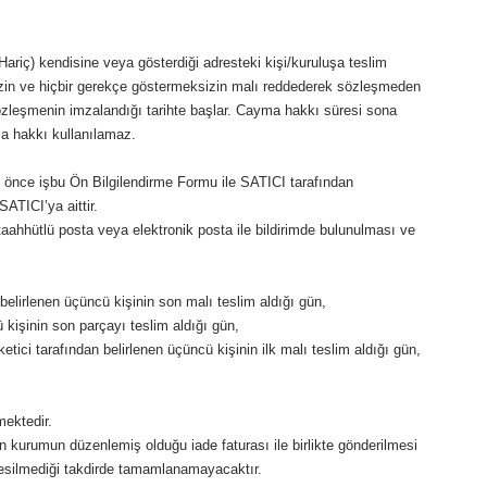
Hariç) kendisine veya gösterdiği adresteki kişi/kuruluşa teslim
ksizin ve hiçbir gerekçe göstermeksizin malı reddederek sözleşmeden
özleşmenin imzalandığı tarihte başlar. Cayma hakkı süresi sona
a hakkı kullanılamaz.
n önce işbu Ön Bilgilendirme Formu ile SATICI tarafından
ATICI’ya aittir.
ahhütlü posta veya elektronik posta ile bildirimde bulunulması ve
 belirlenen üçüncü kişinin son malı teslim aldığı gün,
 kişinin son parçayı teslim aldığı gün,
etici tarafından belirlenen üçüncü kişinin ilk malı teslim aldığı gün,
mektedir.
n kurumun düzenlemiş olduğu iade faturası ile birlikte gönderilmesi
esilmediği takdirde tamamlanamayacaktır.