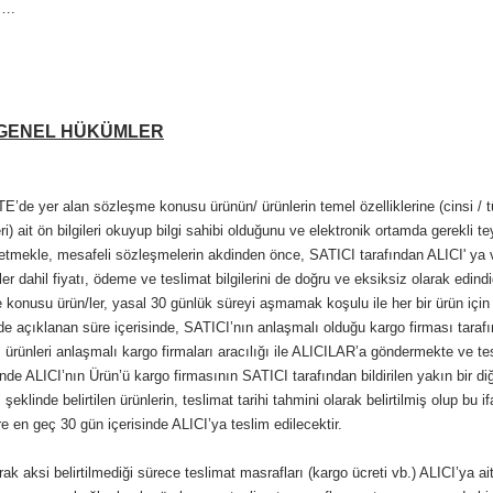
:….
 GENEL HÜKÜMLER
E’de yer alan sözleşme konusu ürünün/ ürünlerin temel özelliklerine (cinsi / tü
leri) ait ön bilgileri okuyup bilgi sahibi olduğunu ve elektronik ortamda gerekli 
etmekle, mesafeli sözleşmelerin akdinden önce, SATICI tarafından ALICI' ya ver
ler dahil fiyatı, ödeme ve teslimat bilgilerini de doğru ve eksiksiz olarak edindi
onusu ürün/ler, yasal 30 günlük süreyi aşmamak koşulu ile her bir ürün için A
inde açıklanan süre içerisinde, SATICI’nın anlaşmalı olduğu kargo firması tarafı
 ürünleri anlaşmalı kargo firmaları aracılığı ile ALICILAR’a göndermekte ve t
de ALICI’nın Ürün’ü kargo firmasının SATICI tarafından bildirilen yakın bir 
i" şeklinde belirtilen ürünlerin, teslimat tarihi tahmini olarak belirtilmiş olup 
ere en geç 30 gün içerisinde ALICI’ya teslim edilecektir.
ak aksi belirtilmediği sürece teslimat masrafları (kargo ücreti vb.) ALICI’ya ait