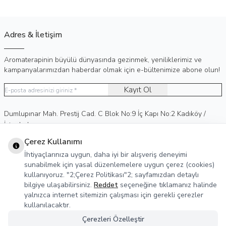
Adres & İletişim
Aromaterapinin büyülü dünyasında gezinmek, yeniliklerimiz ve
kampanyalarımızdan haberdar olmak için e-bültenimize abone olun!
Kayıt Ol
Adres
Dumlupınar Mah. Prestij Cad. C Blok No:9 İç Kapı No:2 Kadıköy /
İstanbul
Telefon
0 (530) 236 15 75
Çerez Kullanımı
E-Posta
info@agreka.com.tr
İhtiyaçlarınıza uygun, daha iyi bir alışveriş deneyimi
Müşteri Hizmetleri
sunabilmek için yasal düzenlemelere uygun çerez (cookies)
kullanıyoruz. "2;Çerez Politikası"2; sayfamızdan detaylı
Yasal Bilgiler
bilgiye ulaşabilirsiniz.
Reddet
seçeneğine tıklamanız halinde
yalnızca internet sitemizin çalışması için gerekli çerezler
Sosyal Medya
kullanılacaktır.
Çerezleri Özelleştir