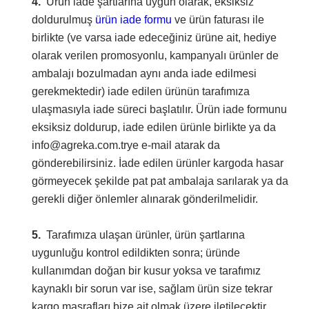
4.
Ürün iade şartlarına uygun olarak, eksiksiz
doldurulmuş
ürün iade formu
ve ürün faturası ile
birlikte (ve varsa iade edeceğiniz ürüne ait, hediye
olarak verilen promosyonlu, kampanyalı ürünler de
ambalajı bozulmadan aynı anda iade edilmesi
gerekmektedir) iade edilen ürünün tarafımıza
ulaşmasıyla iade süreci başlatılır. Ürün iade formunu
eksiksiz doldurup, iade edilen ürünle birlikte ya da
info@agreka.com.tr
ye e-mail atarak da
gönderebilirsiniz. İade edilen ürünler kargoda hasar
görmeyecek şekilde pat pat ambalaja sarılarak ya da
gerekli diğer önlemler alınarak gönderilmelidir.
5.
Tarafımıza ulaşan ürünler, ürün şartlarına
uygunluğu kontrol edildikten sonra; üründe
kullanımdan doğan bir kusur yoksa ve tarafımız
kaynaklı bir sorun var ise, sağlam ürün size tekrar
kargo masrafları bize ait olmak üzere iletilecektir.