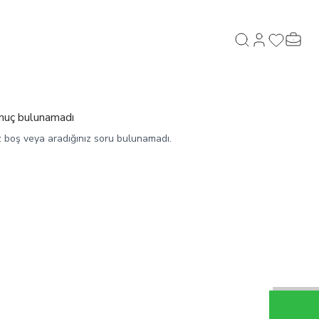
Hesabım
Favorilerim
Sepeti
Ara
nuç bulunamadı
z boş veya aradığınız soru bulunamadı.