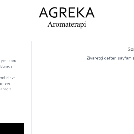
So
Ziyaretçi defteri sayfamı
 yeni soru
. Burada,
emlidir ve
tirmeye
yacağız.