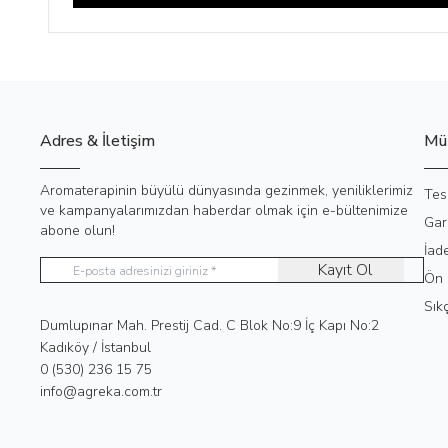
Adres & İletişim
Müş
Aromaterapinin büyülü dünyasında gezinmek, yeniliklerimiz
Tes
ve kampanyalarımızdan haberdar olmak için e-bültenimize
Gar
abone olun!
İad
Kayıt Ol
Ön 
Sık
Adres
Dumlupınar Mah. Prestij Cad. C Blok No:9 İç Kapı No:2
Kadıköy / İstanbul
Telefon
0 (530) 236 15 75
E-Posta
info@agreka.com.tr