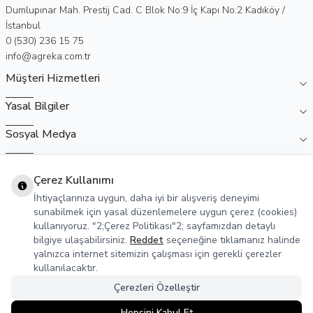
Adres
Dumlupınar Mah. Prestij Cad. C Blok No:9 İç Kapı No:2 Kadıköy /
İstanbul
Telefon
0 (530) 236 15 75
E-Posta
info@agreka.com.tr
Müşteri Hizmetleri
Yasal Bilgiler
Sosyal Medya
Çerez Kullanımı
İhtiyaçlarınıza uygun, daha iyi bir alışveriş deneyimi
sunabilmek için yasal düzenlemelere uygun çerez (cookies)
kullanıyoruz. "2;Çerez Politikası"2; sayfamızdan detaylı
bilgiye ulaşabilirsiniz.
Reddet
seçeneğine tıklamanız halinde
yalnızca internet sitemizin çalışması için gerekli çerezler
kullanılacaktır.
Çerezleri Özelleştir
Hepsini Kabul Et