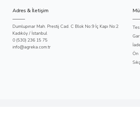
Adres & İletişim
Müş
Adres
Dumlupınar Mah. Prestij Cad. C Blok No:9 İç Kapı No:2
Tes
Kadıköy / İstanbul
Gar
Telefon
0 (530) 236 15 75
İad
E-Posta
info@agreka.com.tr
Ön 
Sık