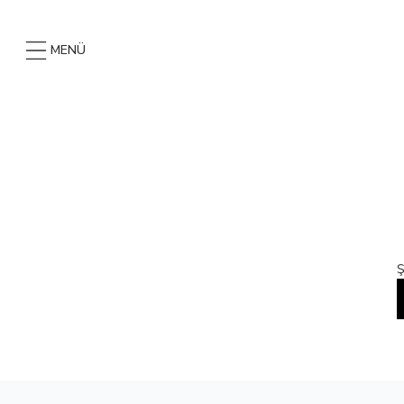
MENÜ
Ş