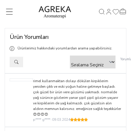
MENÜ
Hesabım
Favorileri
Sepet
Ara
Ürün Yorumları
Ürünlerimiz hakkındaki yorumlardan arama yapabilirsiniz.
Yorumla
rimel kullanmaktan dolayı dökülen kirpiklerim
yeniden çıktı ve eski yoğun haline gelmeye başladı.
çok güzel bir ürün vere gözümü yakmadı. normalde
yağ sürünce gözlerim yanar şipil şipil gözüm yaşarır
ve kirpiklerim de yağ kalmazdı. çok güzelsin alın
aldırın memnun kalırsınız. emeğinize sağlık teşekkürler
😍😍😍😍
p**** g****
•
09.03.2024