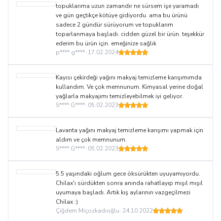
topuklarıma uzun zamandır ne sürsem işe yaramadı
ve gün geçtikçe kötüye gidiyordu. ama bu ürünü
sadece 2 gündür sürüyorum ve topuklarım
toparlanmaya başladı. cidden güzel bir ürün. teşekkür
ederim bu ürün için. emeğinize sağlık
p**** g****
•
17.02.2024
Kayısı çekirdeği yağını makyaj temizleme karışımımda
kullandım. Ve çok memnunum. Kimyasal yerine doğal
yağlarla makyajımı temizleyebilmek iyi geliyor.
S**** G****
•
05.02.2023
Lavanta yağını makyaj temizleme karışımı yapmak için
aldım ve çok memnunum.
S**** G****
•
05.02.2023
5.5 yaşındaki oğlum gece öksürükten uyuyamıyordu.
Chilax'ı sürdükten sonra anında rahatlayıp mışıl mışıl
uyumaya başladı. Artık kış aylarının vazgeçilmezi
Chilax :)
Çiğdem Miçozkadıoğlu
•
24.10.2022