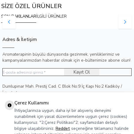
SİZE ÖZEL ÜRÜNLER
SON BAKILANLAR
İLGİLİ ÜRÜNLER
Adres & İletişim
Aromaterapinin büyülü dünyasında gezinmek, yeniliklerimiz ve
kampanyalarımızdan haberdar olmak için e-bültenimize abone olun!
Kayıt Ol
Adres
Dumlupınar Mah. Prestij Cad. C Blok No:9 İç Kapı No:2 Kadıköy /
İstanbul
Telefon
0 (530) 236 15 75
Çerez Kullanımı
E-Posta
info@agreka.com.tr
İhtiyaçlarınıza uygun, daha iyi bir alışveriş deneyimi
Müşteri Hizmetleri
sunabilmek için yasal düzenlemelere uygun çerez (cookies)
kullanıyoruz. "2;Çerez Politikası"2; sayfamızdan detaylı
Yasal Bilgiler
bilgiye ulaşabilirsiniz.
Reddet
seçeneğine tıklamanız halinde