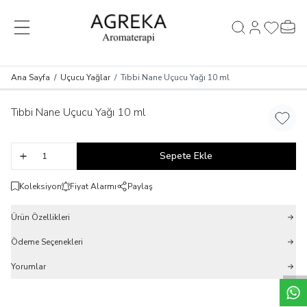
MENÜ
Hesabım
Favorileri
Sepet
Ara
Ana Sayfa
/
Uçucu Yağlar
/
Tıbbi Nane Uçucu Yağı 10 ml
Tıbbi Nane Uçucu Yağı 10 ml
Favori
Sepete Ekle
Koleksiyon
Fiyat Alarmı
Paylaş
Ürün Özellikleri
Ödeme Seçenekleri
Yorumlar