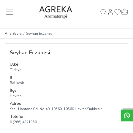
MENÜ
Hesabım
Favorileri
Sepet
Ara
Ana Sayfa
/
Seyhan Eczanesi
Seyhan Eczanesi
Ülke
Türkiye
İl
Balıkesir
İlçe
Havran
Adres
Yeni, Hastane Cd. No:40, 10560, 10560 Havran/Balıkesir
Telefon
0 (266) 4321350