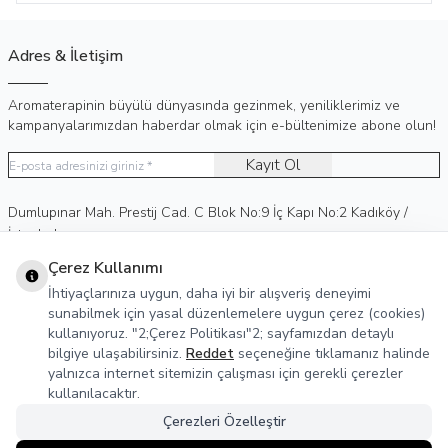
Adres & İletişim
Aromaterapinin büyülü dünyasında gezinmek, yeniliklerimiz ve
kampanyalarımızdan haberdar olmak için e-bültenimize abone olun!
Kayıt Ol
Adres
Dumlupınar Mah. Prestij Cad. C Blok No:9 İç Kapı No:2 Kadıköy /
İstanbul
Telefon
0 (530) 236 15 75
Çerez Kullanımı
E-Posta
info@agreka.com.tr
İhtiyaçlarınıza uygun, daha iyi bir alışveriş deneyimi
Müşteri Hizmetleri
sunabilmek için yasal düzenlemelere uygun çerez (cookies)
kullanıyoruz. "2;Çerez Politikası"2; sayfamızdan detaylı
Yasal Bilgiler
bilgiye ulaşabilirsiniz.
Reddet
seçeneğine tıklamanız halinde
yalnızca internet sitemizin çalışması için gerekli çerezler
Sosyal Medya
kullanılacaktır.
Çerezleri Özelleştir