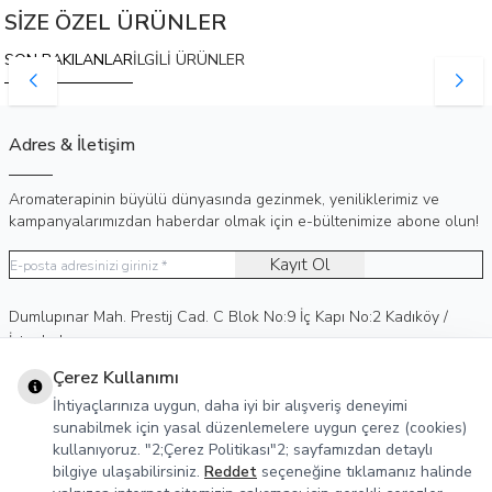
SİZE ÖZEL ÜRÜNLER
SON BAKILANLAR
İLGİLİ ÜRÜNLER
Adres & İletişim
Aromaterapinin büyülü dünyasında gezinmek, yeniliklerimiz ve
kampanyalarımızdan haberdar olmak için e-bültenimize abone olun!
Kayıt Ol
Adres
Dumlupınar Mah. Prestij Cad. C Blok No:9 İç Kapı No:2 Kadıköy /
İstanbul
Telefon
0 (530) 236 15 75
Çerez Kullanımı
E-Posta
info@agreka.com.tr
İhtiyaçlarınıza uygun, daha iyi bir alışveriş deneyimi
Müşteri Hizmetleri
sunabilmek için yasal düzenlemelere uygun çerez (cookies)
kullanıyoruz. "2;Çerez Politikası"2; sayfamızdan detaylı
Yasal Bilgiler
bilgiye ulaşabilirsiniz.
Reddet
seçeneğine tıklamanız halinde