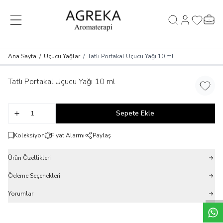
MENÜ
Hesabım
Favorileri
Sepet
Ara
Ana Sayfa
/
Uçucu Yağlar
/
Tatlı Portakal Uçucu Yağı 10 ml
Tatlı Portakal Uçucu Yağı 10 ml
Favori
Sepete Ekle
Koleksiyon
Fiyat Alarmı
Paylaş
Ürün Özellikleri
Ödeme Seçenekleri
Yorumlar