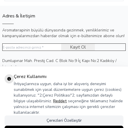
Adres & İletişim
Aromaterapinin büyülü dünyasında gezinmek, yeniliklerimiz ve
kampanyalarımızdan haberdar olmak için e-bültenimize abone olun!
Kayıt Ol
Adres
Dumlupınar Mah. Prestij Cad. C Blok No:9 İç Kapı No:2 Kadıköy /
İstanbul
Telefon
0 (530) 236 15 75
Çerez Kullanımı
E-Posta
info@agreka.com.tr
İhtiyaçlarınıza uygun, daha iyi bir alışveriş deneyimi
Müşteri Hizmetleri
sunabilmek için yasal düzenlemelere uygun çerez (cookies)
kullanıyoruz. "2;Çerez Politikası"2; sayfamızdan detaylı
Yasal Bilgiler
bilgiye ulaşabilirsiniz.
Reddet
seçeneğine tıklamanız halinde
yalnızca internet sitemizin çalışması için gerekli çerezler
Sosyal Medya
kullanılacaktır.
Çerezleri Özelleştir