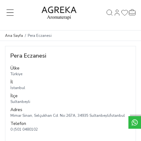
MENÜ
Hesabım
Favorileri
Sepet
Ara
Ana Sayfa
/
Pera Eczanesi
Pera Eczanesi
Ülke
Türkiye
İl
İstanbul
İlçe
Sultanbeyli
Adres
Mimar Sinan, Selçukhan Cd. No:267A, 34935 Sultanbeyli/İstanbul
Telefon
0 (501 0480102