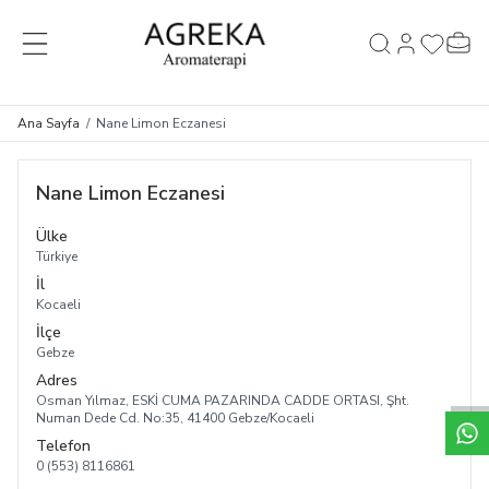
MENÜ
Hesabım
Favorileri
Sepet
Ara
Ana Sayfa
/
Nane Limon Eczanesi
Nane Limon Eczanesi
Ülke
Türkiye
İl
Kocaeli
İlçe
Gebze
Adres
Osman Yılmaz, ESKİ CUMA PAZARINDA CADDE ORTASI, Şht.
Numan Dede Cd. No:35, 41400 Gebze/Kocaeli
Telefon
0 (553) 8116861