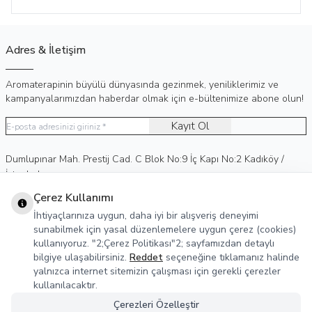
Adres & İletişim
Aromaterapinin büyülü dünyasında gezinmek, yeniliklerimiz ve
kampanyalarımızdan haberdar olmak için e-bültenimize abone olun!
Kayıt Ol
Adres
Dumlupınar Mah. Prestij Cad. C Blok No:9 İç Kapı No:2 Kadıköy /
İstanbul
Telefon
0 (530) 236 15 75
Çerez Kullanımı
E-Posta
info@agreka.com.tr
İhtiyaçlarınıza uygun, daha iyi bir alışveriş deneyimi
Müşteri Hizmetleri
sunabilmek için yasal düzenlemelere uygun çerez (cookies)
kullanıyoruz. "2;Çerez Politikası"2; sayfamızdan detaylı
Yasal Bilgiler
bilgiye ulaşabilirsiniz.
Reddet
seçeneğine tıklamanız halinde
yalnızca internet sitemizin çalışması için gerekli çerezler
Sosyal Medya
kullanılacaktır.
Çerezleri Özelleştir