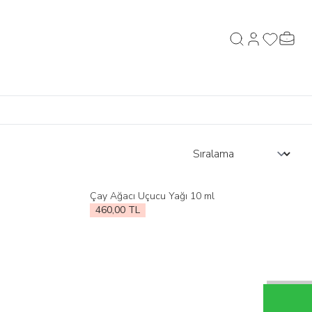
Hesabım
Favorilerim
Sepeti
Ara
Çay Ağacı Uçucu Yağı 10 ml
Favorilere Ekle
460,00
TL