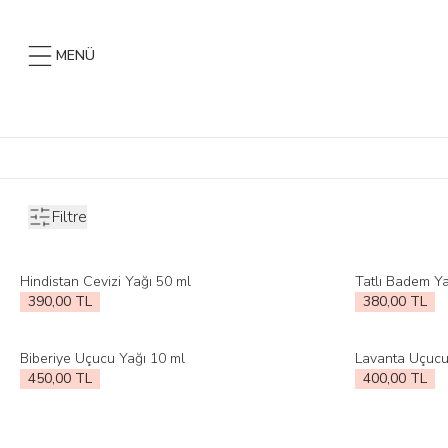
MENÜ
Filtre
Hindistan Cevizi Yağı 50 ml
Tatlı Badem Ya
Favorilere Ekle
Favorilere Ek
390,00
TL
380,00
TL
Biberiye Uçucu Yağı 10 ml
Lavanta Uçucu
Favorilere Ekle
Favorilere Ek
450,00
TL
400,00
TL