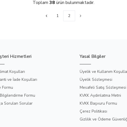
Toplam
38
ürün bulunmaktadır.
1
2
teri Hizmetleri
Yasal Bilgiler
limat Koşulları
Üyelik ve Kullanım Koşulla
anti ve İade Koşulları
Üyelik Sözleşmesi
e Formu
Mesafeli Satış Sözleşmesi
Bilgilendirme Formu
KVKK Aydınlatma Metni
ça Sorulan Sorular
KVKK Başvuru Formu
Çerez Politikası
Gizlilik ve Ödeme Güvenliğ