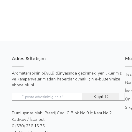
Adres & İletişim
Müş
Aromaterapinin büyülü dünyasında gezinmek, yeniliklerimiz
Tes
ve kampanyalarımızdan haberdar olmak için e-bültenimize
Gar
abone olun!
İad
Kayıt Ol
Ön 
Sık
Adres
Dumlupınar Mah. Prestij Cad. C Blok No:9 İç Kapı No:2
Kadıköy / İstanbul
Telefon
0 (530) 236 15 75