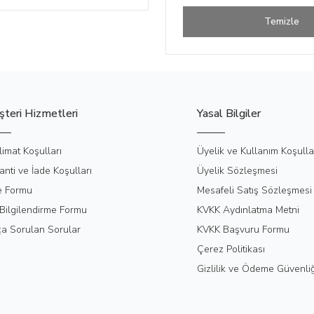
Temizle
teri Hizmetleri
Yasal Bilgiler
limat Koşulları
Üyelik ve Kullanım Koşulla
anti ve İade Koşulları
Üyelik Sözleşmesi
e Formu
Mesafeli Satış Sözleşmesi
Bilgilendirme Formu
KVKK Aydınlatma Metni
ça Sorulan Sorular
KVKK Başvuru Formu
Çerez Politikası
Gizlilik ve Ödeme Güvenliğ