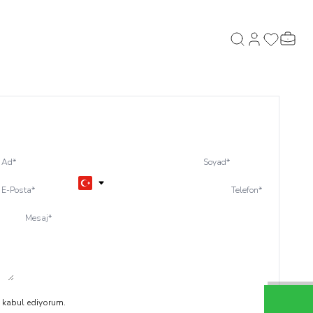
Hesabım
Favorilerim
Sepeti
Ara
Ad
*
Soyad
*
E-Posta
*
Telefon
*
Mesaj
*
 kabul ediyorum.