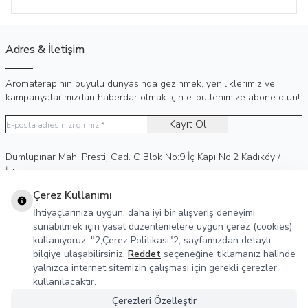
Adres & İletişim
Aromaterapinin büyülü dünyasında gezinmek, yeniliklerimiz ve
kampanyalarımızdan haberdar olmak için e-bültenimize abone olun!
Kayıt Ol
Adres
Dumlupınar Mah. Prestij Cad. C Blok No:9 İç Kapı No:2 Kadıköy /
İstanbul
Telefon
0 (530) 236 15 75
Çerez Kullanımı
E-Posta
info@agreka.com.tr
İhtiyaçlarınıza uygun, daha iyi bir alışveriş deneyimi
Müşteri Hizmetleri
sunabilmek için yasal düzenlemelere uygun çerez (cookies)
kullanıyoruz. "2;Çerez Politikası"2; sayfamızdan detaylı
Yasal Bilgiler
bilgiye ulaşabilirsiniz.
Reddet
seçeneğine tıklamanız halinde
yalnızca internet sitemizin çalışması için gerekli çerezler
Sosyal Medya
kullanılacaktır.
Çerezleri Özelleştir