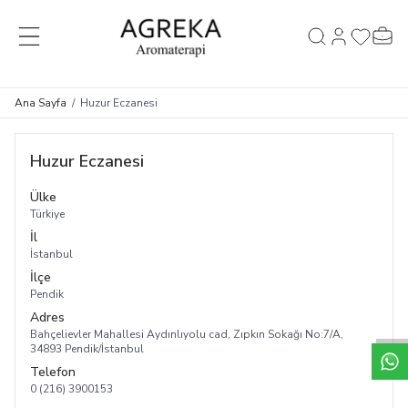
MENÜ
Hesabım
Favorileri
Sepet
Ara
Ana Sayfa
/
Huzur Eczanesi
Huzur Eczanesi
Ülke
Türkiye
İl
İstanbul
İlçe
Pendik
Adres
Bahçelievler Mahallesi Aydınlıyolu cad, Zıpkın Sokağı No:7/A,
34893 Pendik/İstanbul
Telefon
0 (216) 3900153