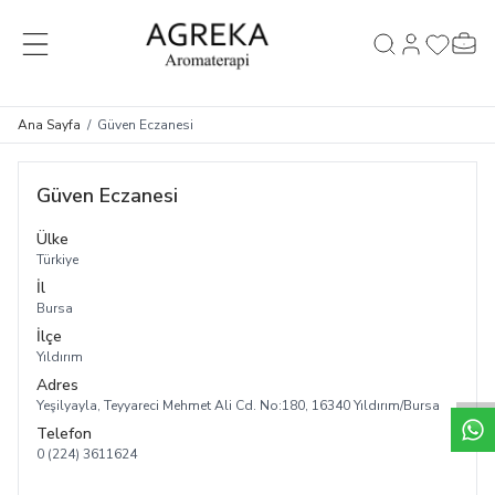
MENÜ
Hesabım
Favorileri
Sepet
Ara
Ana Sayfa
/
Güven Eczanesi
Güven Eczanesi
Ülke
Türkiye
İl
Bursa
İlçe
Yıldırım
Adres
Yeşilyayla, Teyyareci Mehmet Ali Cd. No:180, 16340 Yıldırım/Bursa
Telefon
0 (224) 3611624