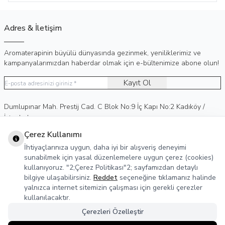
Adres & İletişim
Aromaterapinin büyülü dünyasında gezinmek, yeniliklerimiz ve
kampanyalarımızdan haberdar olmak için e-bültenimize abone olun!
Kayıt Ol
Adres
Dumlupınar Mah. Prestij Cad. C Blok No:9 İç Kapı No:2 Kadıköy /
İstanbul
Telefon
0 (530) 236 15 75
Çerez Kullanımı
E-Posta
info@agreka.com.tr
İhtiyaçlarınıza uygun, daha iyi bir alışveriş deneyimi
Müşteri Hizmetleri
sunabilmek için yasal düzenlemelere uygun çerez (cookies)
kullanıyoruz. "2;Çerez Politikası"2; sayfamızdan detaylı
Yasal Bilgiler
bilgiye ulaşabilirsiniz.
Reddet
seçeneğine tıklamanız halinde
yalnızca internet sitemizin çalışması için gerekli çerezler
Sosyal Medya
kullanılacaktır.
Çerezleri Özelleştir