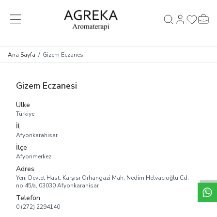
MENÜ
Hesabım
Favorileri
Sepet
Ara
Ana Sayfa
/
Gizem Eczanesi
Gizem Eczanesi
Ülke
Türkiye
İl
Afyonkarahisar
İlçe
Afyonmerkez
Adres
Yeni Devlet Hast. Karşısı Orhangazi Mah, Nedim Helvacıoğlu Cd.
no:45/a, 03030 Afyonkarahisar
Telefon
0 (272) 2294140