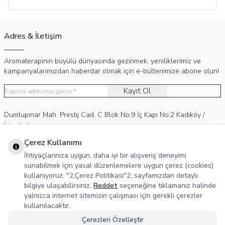
Adres & İletişim
Aromaterapinin büyülü dünyasında gezinmek, yeniliklerimiz ve
kampanyalarımızdan haberdar olmak için e-bültenimize abone olun!
Kayıt Ol
Adres
Dumlupınar Mah. Prestij Cad. C Blok No:9 İç Kapı No:2 Kadıköy /
İstanbul
Telefon
0 (530) 236 15 75
Çerez Kullanımı
E-Posta
info@agreka.com.tr
İhtiyaçlarınıza uygun, daha iyi bir alışveriş deneyimi
Müşteri Hizmetleri
sunabilmek için yasal düzenlemelere uygun çerez (cookies)
kullanıyoruz. "2;Çerez Politikası"2; sayfamızdan detaylı
Yasal Bilgiler
bilgiye ulaşabilirsiniz.
Reddet
seçeneğine tıklamanız halinde
yalnızca internet sitemizin çalışması için gerekli çerezler
Sosyal Medya
kullanılacaktır.
Çerezleri Özelleştir