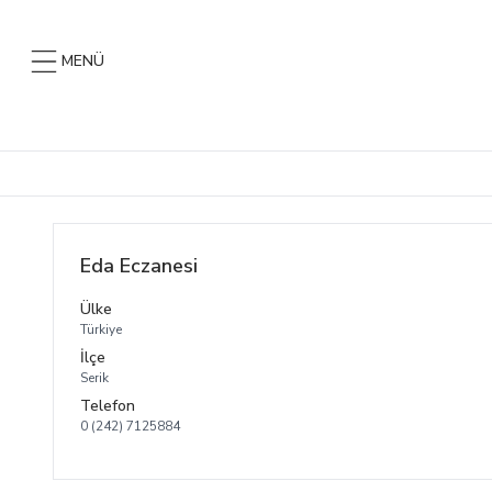
MENÜ
Eda Eczanesi
Ülke
Türkiye
İlçe
Serik
Telefon
0 (242) 7125884