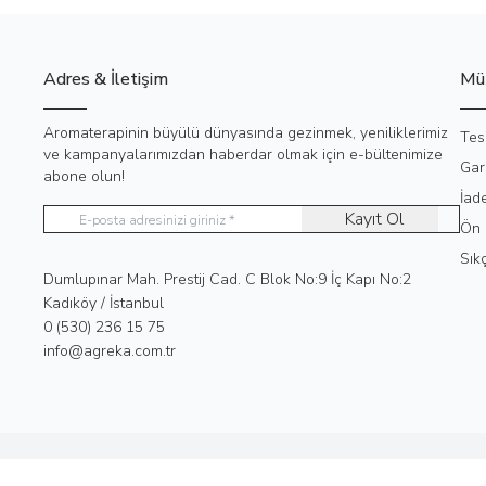
Adres & İletişim
Müş
Aromaterapinin büyülü dünyasında gezinmek, yeniliklerimiz
Tes
ve kampanyalarımızdan haberdar olmak için e-bültenimize
Gar
abone olun!
İad
Kayıt Ol
Ön 
Sık
Adres
Dumlupınar Mah. Prestij Cad. C Blok No:9 İç Kapı No:2
Kadıköy / İstanbul
Telefon
0 (530) 236 15 75
E-Posta
info@agreka.com.tr