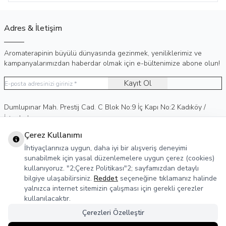
Adres & İletişim
Aromaterapinin büyülü dünyasında gezinmek, yeniliklerimiz ve
kampanyalarımızdan haberdar olmak için e-bültenimize abone olun!
Kayıt Ol
Adres
Dumlupınar Mah. Prestij Cad. C Blok No:9 İç Kapı No:2 Kadıköy /
İstanbul
Telefon
0 (530) 236 15 75
Çerez Kullanımı
E-Posta
info@agreka.com.tr
İhtiyaçlarınıza uygun, daha iyi bir alışveriş deneyimi
Müşteri Hizmetleri
sunabilmek için yasal düzenlemelere uygun çerez (cookies)
kullanıyoruz. "2;Çerez Politikası"2; sayfamızdan detaylı
Yasal Bilgiler
bilgiye ulaşabilirsiniz.
Reddet
seçeneğine tıklamanız halinde
yalnızca internet sitemizin çalışması için gerekli çerezler
Sosyal Medya
kullanılacaktır.
Çerezleri Özelleştir