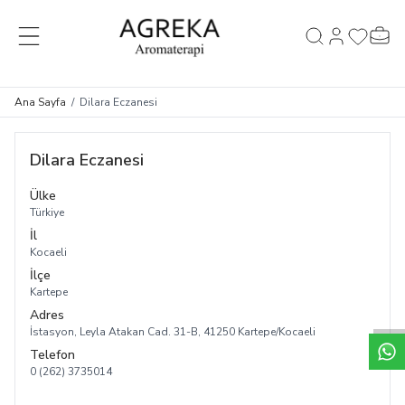
MENÜ
Hesabım
Favorileri
Sepet
Ara
Ana Sayfa
/
Dilara Eczanesi
Dilara Eczanesi
Ülke
Türkiye
İl
Kocaeli
İlçe
Kartepe
Adres
İstasyon, Leyla Atakan Cad. 31-B, 41250 Kartepe/Kocaeli
Telefon
0 (262) 3735014