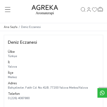
MENÜ
Hesabım
Favorileri
Sepet
Ara
Ana Sayfa
/
Deniz Eczanesi
Deniz Eczanesi
Ülke
Türkiye
İl
Yalova
İlçe
Merkez
Adres
Bahçelievler, Fatih Cd. No:41/B, 77200 Yalova Merkez/Yalova
Telefon
0 (226) 4087880