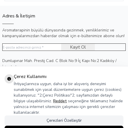
Adres & İletişim
Aromaterapinin büyülü dünyasında gezinmek, yeniliklerimiz ve
kampanyalarımızdan haberdar olmak için e-bültenimize abone olun!
Kayıt Ol
Adres
Dumlupınar Mah. Prestij Cad. C Blok No:9 İç Kapı No:2 Kadıköy /
İstanbul
Telefon
0 (530) 236 15 75
Çerez Kullanımı
E-Posta
info@agreka.com.tr
İhtiyaçlarınıza uygun, daha iyi bir alışveriş deneyimi
Müşteri Hizmetleri
sunabilmek için yasal düzenlemelere uygun çerez (cookies)
kullanıyoruz. "2;Çerez Politikası"2; sayfamızdan detaylı
Yasal Bilgiler
bilgiye ulaşabilirsiniz.
Reddet
seçeneğine tıklamanız halinde
yalnızca internet sitemizin çalışması için gerekli çerezler
Sosyal Medya
kullanılacaktır.
Çerezleri Özelleştir