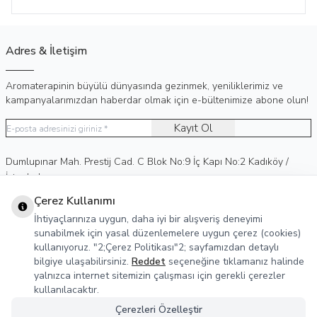
Adres & İletişim
Aromaterapinin büyülü dünyasında gezinmek, yeniliklerimiz ve
kampanyalarımızdan haberdar olmak için e-bültenimize abone olun!
Kayıt Ol
Adres
Dumlupınar Mah. Prestij Cad. C Blok No:9 İç Kapı No:2 Kadıköy /
İstanbul
Telefon
0 (530) 236 15 75
Çerez Kullanımı
E-Posta
info@agreka.com.tr
İhtiyaçlarınıza uygun, daha iyi bir alışveriş deneyimi
Müşteri Hizmetleri
sunabilmek için yasal düzenlemelere uygun çerez (cookies)
kullanıyoruz. "2;Çerez Politikası"2; sayfamızdan detaylı
Yasal Bilgiler
bilgiye ulaşabilirsiniz.
Reddet
seçeneğine tıklamanız halinde
yalnızca internet sitemizin çalışması için gerekli çerezler
Sosyal Medya
kullanılacaktır.
Çerezleri Özelleştir