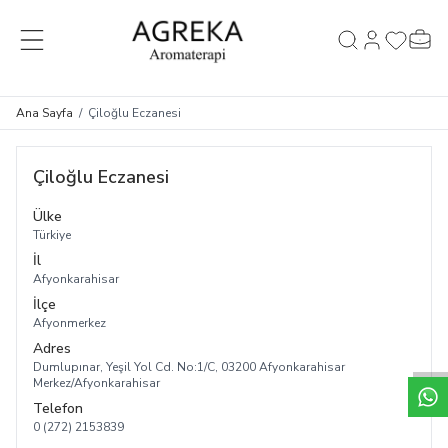
MENÜ
Hesabım
Favorileri
Sepet
Ara
Ana Sayfa
/
Çiloğlu Eczanesi
Çiloğlu Eczanesi
Ülke
Türkiye
İl
Afyonkarahisar
İlçe
Afyonmerkez
Adres
Dumlupınar, Yeşil Yol Cd. No:1/C, 03200 Afyonkarahisar
Merkez/Afyonkarahisar
Telefon
0 (272) 2153839