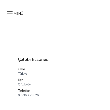
MENÜ
Çelebi Eczanesi
Ülke
Türkiye
İlçe
Çiftlikköy
Telefon
0 (536) 6781266