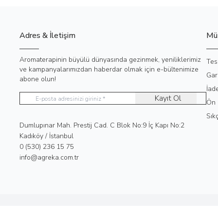
Adres & İletişim
Müş
Aromaterapinin büyülü dünyasında gezinmek, yeniliklerimiz
Tes
ve kampanyalarımızdan haberdar olmak için e-bültenimize
Gar
abone olun!
İad
Kayıt Ol
Ön 
Sık
Adres
Dumlupınar Mah. Prestij Cad. C Blok No:9 İç Kapı No:2
Kadıköy / İstanbul
Telefon
0 (530) 236 15 75
E-Posta
info@agreka.com.tr