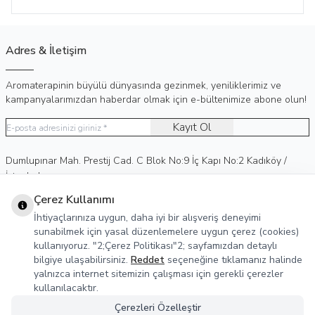
Adres & İletişim
Aromaterapinin büyülü dünyasında gezinmek, yeniliklerimiz ve
kampanyalarımızdan haberdar olmak için e-bültenimize abone olun!
Kayıt Ol
Adres
Dumlupınar Mah. Prestij Cad. C Blok No:9 İç Kapı No:2 Kadıköy /
İstanbul
Telefon
0 (530) 236 15 75
Çerez Kullanımı
E-Posta
info@agreka.com.tr
İhtiyaçlarınıza uygun, daha iyi bir alışveriş deneyimi
Müşteri Hizmetleri
sunabilmek için yasal düzenlemelere uygun çerez (cookies)
kullanıyoruz. "2;Çerez Politikası"2; sayfamızdan detaylı
Yasal Bilgiler
bilgiye ulaşabilirsiniz.
Reddet
seçeneğine tıklamanız halinde
yalnızca internet sitemizin çalışması için gerekli çerezler
Sosyal Medya
kullanılacaktır.
Çerezleri Özelleştir