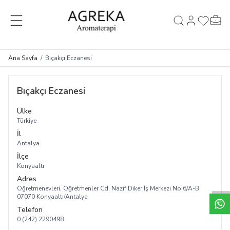
MENÜ
Hesabım
Favorileri
Sepet
Ara
Ana Sayfa
/
Bıçakçı Eczanesi
Bıçakçı Eczanesi
Ülke
Türkiye
İl
Antalya
İlçe
Konyaaltı
Adres
Öğretmenevleri, Öğretmenler Cd. Nazif Diker İş Merkezi No:6/A-B,
07070 Konyaaltı/Antalya
Telefon
0 (242) 2290498