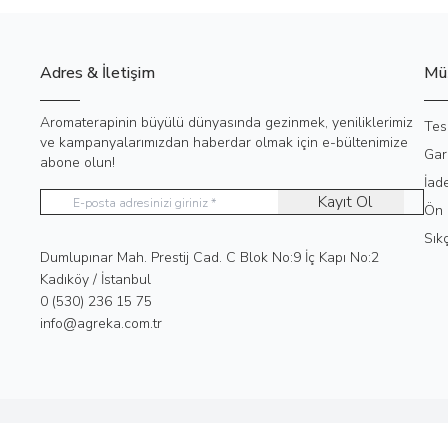
Adres & İletişim
Müş
Aromaterapinin büyülü dünyasında gezinmek, yeniliklerimiz
Tes
ve kampanyalarımızdan haberdar olmak için e-bültenimize
Gar
abone olun!
İad
Kayıt Ol
Ön 
Sık
Adres
Dumlupınar Mah. Prestij Cad. C Blok No:9 İç Kapı No:2
Kadıköy / İstanbul
Telefon
0 (530) 236 15 75
E-Posta
info@agreka.com.tr