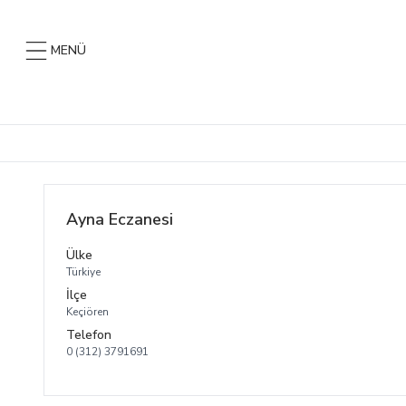
MENÜ
Ayna Eczanesi
Ülke
Türkiye
İlçe
Keçiören
Telefon
0 (312) 3791691