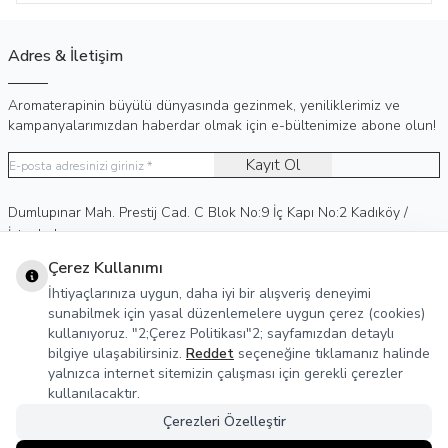
Adres & İletişim
Aromaterapinin büyülü dünyasında gezinmek, yeniliklerimiz ve
kampanyalarımızdan haberdar olmak için e-bültenimize abone olun!
Kayıt Ol
Adres
Dumlupınar Mah. Prestij Cad. C Blok No:9 İç Kapı No:2 Kadıköy /
İstanbul
Telefon
0 (530) 236 15 75
Çerez Kullanımı
E-Posta
info@agreka.com.tr
İhtiyaçlarınıza uygun, daha iyi bir alışveriş deneyimi
Müşteri Hizmetleri
sunabilmek için yasal düzenlemelere uygun çerez (cookies)
kullanıyoruz. "2;Çerez Politikası"2; sayfamızdan detaylı
Yasal Bilgiler
bilgiye ulaşabilirsiniz.
Reddet
seçeneğine tıklamanız halinde
yalnızca internet sitemizin çalışması için gerekli çerezler
Sosyal Medya
kullanılacaktır.
Çerezleri Özelleştir