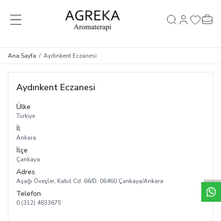
MENÜ
Hesabım
Favorileri
Sepet
Ara
Ana Sayfa
/
Aydınkent Eczanesi
Aydınkent Eczanesi
Ülke
Türkiye
İl
Ankara
İlçe
Çankaya
Adres
Aşağı Öveçler, Kabil Cd. 66/D, 06460 Çankaya/Ankara
Telefon
0 (312) 4833675