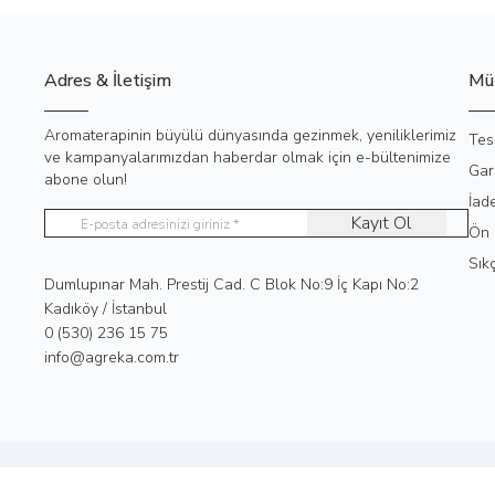
Adres & İletişim
Müş
Aromaterapinin büyülü dünyasında gezinmek, yeniliklerimiz
Tes
ve kampanyalarımızdan haberdar olmak için e-bültenimize
Gar
abone olun!
İad
Kayıt Ol
Ön 
Sık
Adres
Dumlupınar Mah. Prestij Cad. C Blok No:9 İç Kapı No:2
Kadıköy / İstanbul
Telefon
0 (530) 236 15 75
E-Posta
info@agreka.com.tr