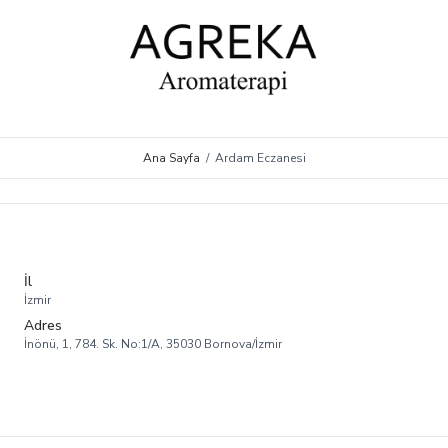
Ana Sayfa
/
Ardam Eczanesi
İl
İzmir
Adres
İnönü, 1, 784. Sk. No:1/A, 35030 Bornova/İzmir