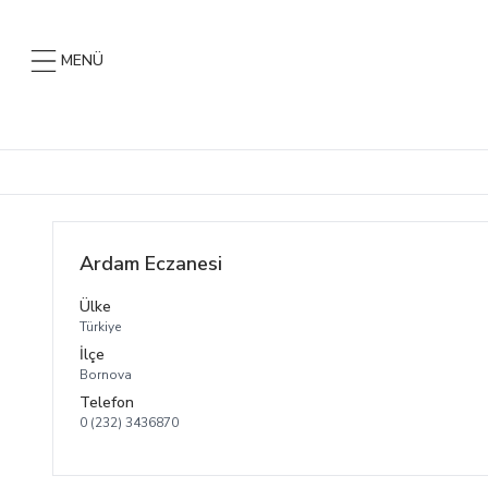
MENÜ
Ardam Eczanesi
Ülke
Türkiye
İlçe
Bornova
Telefon
0 (232) 3436870